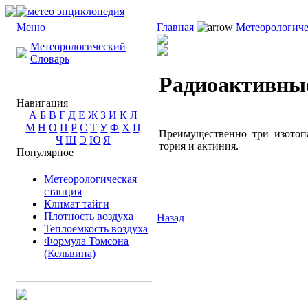
Меню
Главная
Метеорологиче
Метеорологический
Словарь
Радиоактивны
Навигация
А
Б
В
Г
Д
Е
Ж
З
И
К
Л
М
Н
О
П
Р
С
Т
У
Ф
Х
Ц
Преимущественно три изотоп
Ч
Ш
Э
Ю
Я
тория и актиния.
Популярное
Метеорологическая
станция
Климат тайги
Плотность воздуха
Назад
Теплоемкость воздуха
Формула Томсона
(Кельвина)