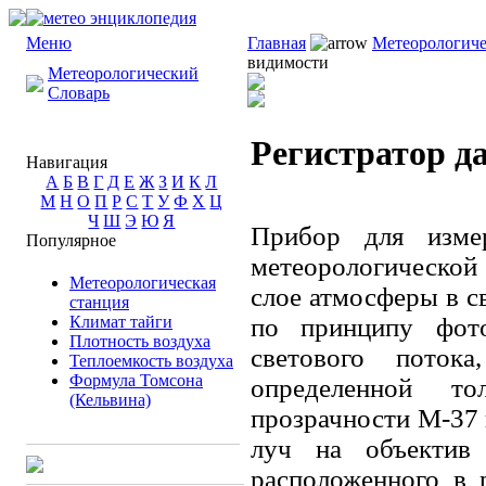
Меню
Главная
Метеорологиче
видимости
Метеорологический
Словарь
Регистратор д
Навигация
А
Б
В
Г
Д
Е
Ж
З
И
К
Л
М
Н
О
П
Р
С
Т
У
Ф
Х
Ц
Ч
Ш
Э
Ю
Я
Прибор для изме
Популярное
метеорологическо
Метеорологическая
слое атмосферы в св
станция
Климат тайги
по принципу фото
Плотность воздуха
светового поток
Теплоемкость воздуха
Формула Томсона
определенной т
(Кельвина)
прозрачности М-37 
луч на объектив 
расположенного в 