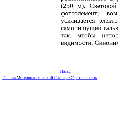
(250 м). Световой
фотоэлемент; во
усиливается элект
самопишущий гальв
так, чтобы непос
видимости. Синоним
Назад
Главная
Метеорологический Словарь
Обратная связь