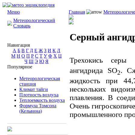
Меню
Главная
Метеорологиче
Метеорологический
Словарь
Серный ангид
Навигация
А
Б
В
Г
Д
Е
Ж
З
И
К
Л
М
Н
О
П
Р
С
Т
У
Ф
Х
Ц
Трехокись серы 
Ч
Ш
Э
Ю
Я
Популярное
ангидрида SO
. С
2
Метеорологическая
жидкость при 44,
станция
нескольких видои
Климат тайги
Плотность воздуха
плавления. В соед
Теплоемкость воздуха
Очень гигроскопиче
Формула Томсона
(Кельвина)
промышленного про