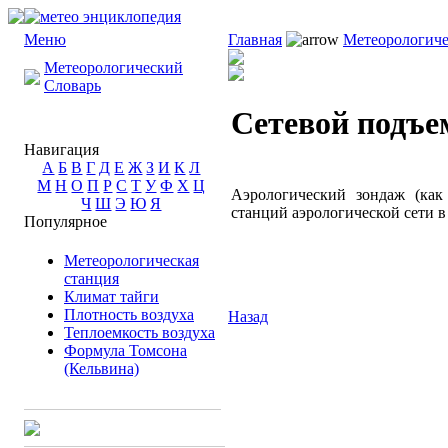
Меню
Главная
Метеорологиче
Метеорологический
Словарь
Сетевой подъе
Навигация
А
Б
В
Г
Д
Е
Ж
З
И
К
Л
М
Н
О
П
Р
С
Т
У
Ф
Х
Ц
Аэрологический зондаж (как
Ч
Ш
Э
Ю
Я
станций аэрологической сети в
Популярное
Метеорологическая
станция
Климат тайги
Плотность воздуха
Назад
Теплоемкость воздуха
Формула Томсона
(Кельвина)