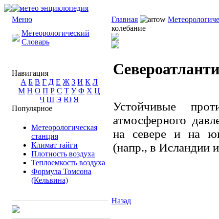
Меню
Главная
Метеорологиче
колебание
Метеорологический
Словарь
Североатланти
Навигация
А
Б
В
Г
Д
Е
Ж
З
И
К
Л
М
Н
О
П
Р
С
Т
У
Ф
Х
Ц
Ч
Ш
Э
Ю
Я
Устойчивые прот
Популярное
атмосферного давл
Метеорологическая
на севере и на юг
станция
Климат тайги
(напр., в Исландии 
Плотность воздуха
Теплоемкость воздуха
Формула Томсона
(Кельвина)
Назад