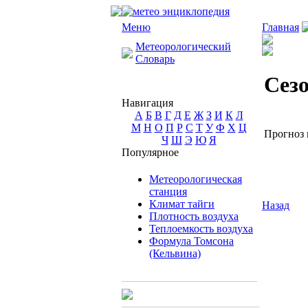
Меню
Главная
Метеорологический
Словарь
Сез
Навигация
А
Б
В
Г
Д
Е
Ж
З
И
К
Л
М
Н
О
П
Р
С
Т
У
Ф
Х
Ц
Прогноз п
Ч
Ш
Э
Ю
Я
Популярное
Метеорологическая
станция
Климат тайги
Назад
Плотность воздуха
Теплоемкость воздуха
Формула Томсона
(Кельвина)