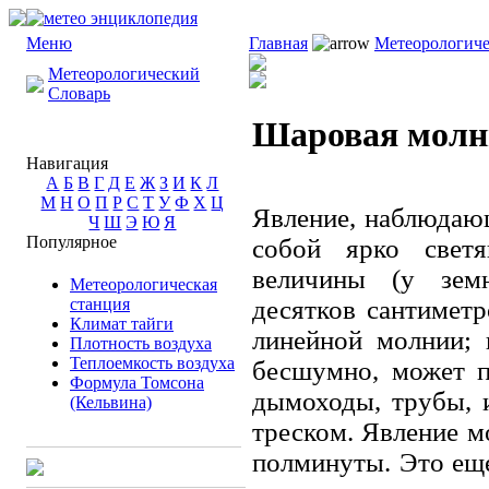
Меню
Главная
Метеорологиче
Метеорологический
Словарь
Шаровая молн
Навигация
А
Б
В
Г
Д
Е
Ж
З
И
К
Л
М
Н
О
П
Р
С
Т
У
Ф
Х
Ц
Явление, наблюдающ
Ч
Ш
Э
Ю
Я
Популярное
собой ярко свет
величины (у зем
Метеорологическая
станция
десятков сантиметр
Климат тайги
линейной молнии; 
Плотность воздуха
Теплоемкость воздуха
бесшумно, может п
Формула Томсона
дымоходы, трубы, 
(Кельвина)
треском. Явление м
полминуты. Это ещ