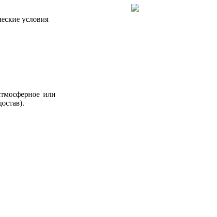
еские условия
атмосферное или
остав).