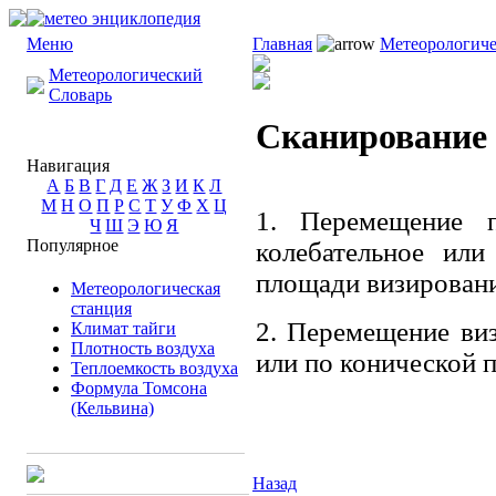
Меню
Главная
Метеорологиче
Метеорологический
Словарь
Сканирование
Навигация
А
Б
В
Г
Д
Е
Ж
З
И
К
Л
М
Н
О
П
Р
С
Т
У
Ф
Х
Ц
1. Перемещение п
Ч
Ш
Э
Ю
Я
Популярное
колебательное или
площади визировани
Метеорологическая
станция
2. Перемещение ви
Климат тайги
Плотность воздуха
или по конической 
Теплоемкость воздуха
Формула Томсона
(Кельвина)
Назад