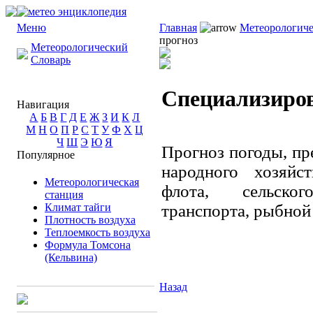
Меню
Главная
Метеорологиче
прогноз
Метеорологический
Словарь
Специализиро
Навигация
А
Б
В
Г
Д
Е
Ж
З
И
К
Л
М
Н
О
П
Р
С
Т
У
Ф
Х
Ц
Ч
Ш
Э
Ю
Я
Прогноз погоды, пр
Популярное
народного хозяйс
Метеорологическая
флота, сельског
станция
Климат тайги
транспорта, рыбной 
Плотность воздуха
Теплоемкость воздуха
Формула Томсона
(Кельвина)
Назад