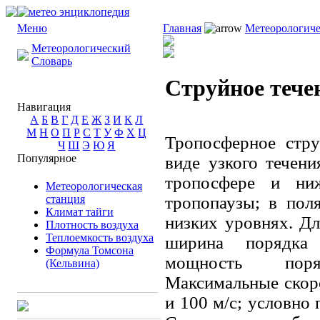
Меню
Главная
Метеорологиче
Метеорологический
Словарь
Струйное тече
Навигация
А
Б
В
Г
Д
Е
Ж
З
И
К
Л
М
Н
О
П
Р
С
Т
У
Ф
Х
Ц
Тропосферное стр
Ч
Ш
Э
Ю
Я
Популярное
виде узкого течен
тропосфере и ни
Метеорологическая
станция
тропопаузы; в по
Климат тайги
низких уровнях. Дл
Плотность воздуха
Теплоемкость воздуха
ширина порядка 
Формула Томсона
мощность поря
(Кельвина)
Максимальные скоро
и 100 м/с; условно 