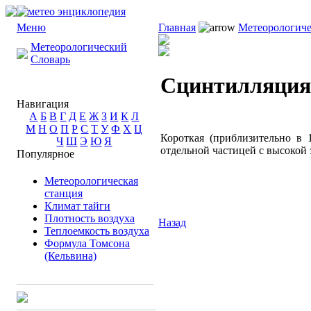
Меню
Главная
Метеорологиче
Метеорологический
Словарь
Сцинтилляция
Навигация
А
Б
В
Г
Д
Е
Ж
З
И
К
Л
М
Н
О
П
Р
С
Т
У
Ф
Х
Ц
Короткая (приблизительно в 
Ч
Ш
Э
Ю
Я
отдельной частицей с высокой 
Популярное
Метеорологическая
станция
Климат тайги
Плотность воздуха
Назад
Теплоемкость воздуха
Формула Томсона
(Кельвина)