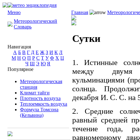
Меню
Главная
Метеорологиче
Метеорологический
Словарь
Сутки
Навигация
А
Б
В
Г
Д
Е
Ж
З
И
К
Л
М
Н
О
П
Р
С
Т
У
Ф
Х
Ц
1. Истинные солн
Ч
Ш
Э
Ю
Я
Популярное
между двумя п
кульминациями (пр
Метеорологическая
станция
солнца. Продолжи
Климат тайги
декабря И. С. С. на 
Плотность воздуха
Теплоемкость воздуха
Формула Томсона
2. Средние солне
(Кельвина)
равный средней пр
течение года, р
равномерному дви