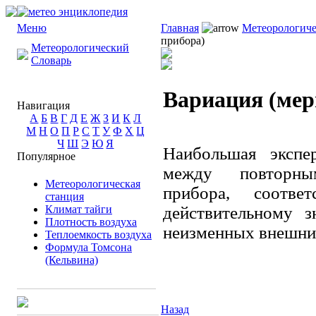
Меню
Главная
Метеорологиче
прибора)
Метеорологический
Словарь
Вариация (мер
Навигация
А
Б
В
Г
Д
Е
Ж
З
И
К
Л
М
Н
О
П
Р
С
Т
У
Ф
Х
Ц
Ч
Ш
Э
Ю
Я
Наибольшая экспе
Популярное
между повторны
Метеорологическая
прибора, соотв
станция
Климат тайги
действительному 
Плотность воздуха
неизменных внешни
Теплоемкость воздуха
Формула Томсона
(Кельвина)
Назад