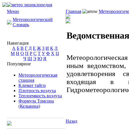
Меню
Главная
Метеорологиче
Метеорологический
Словарь
Ведомственная
Навигация
А
Б
В
Г
Д
Е
Ж
З
И
К
Л
М
Н
О
П
Р
С
Т
У
Ф
Х
Ц
Метеорологическа
Ч
Ш
Э
Ю
Я
Популярное
иным ведомством,
удовлетворения с
Метеорологическая
станция
входящая в го
Климат тайги
Гидрометеорологич
Плотность воздуха
Теплоемкость воздуха
Формула Томсона
(Кельвина)
Назад