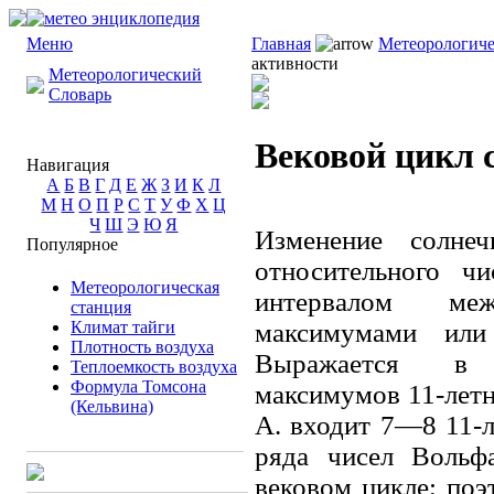
Меню
Главная
Метеорологиче
активности
Метеорологический
Словарь
Вековой цикл 
Навигация
А
Б
В
Г
Д
Е
Ж
З
И
К
Л
М
Н
О
П
Р
С
Т
У
Ф
Х
Ц
Ч
Ш
Э
Ю
Я
Изменение солне
Популярное
относительного ч
Метеорологическая
интервалом ме
станция
Климат тайги
максимумами ил
Плотность воздуха
Выражается в к
Теплоемкость воздуха
Формула Томсона
максимумов 11-летне
(Кельвина)
А. входит 7—8 11-ле
ряда чисел Вольф
вековом цикле; поэ