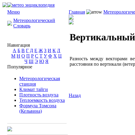
Меню
Главная
Метеорологиче
Метеорологический
Словарь
Вертикальный 
Навигация
А
Б
В
Г
Д
Е
Ж
З
И
К
Л
М
Н
О
П
Р
С
Т
У
Ф
Х
Ц
Разность между векторами в
Ч
Ш
Э
Ю
Я
расстояния по вертикали (ветер
Популярное
Метеорологическая
станция
Климат тайги
Плотность воздуха
Назад
Теплоемкость воздуха
Формула Томсона
(Кельвина)