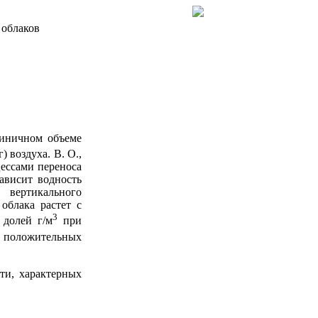
 облаков
диничном объеме
) воздуха. В. О.,
цессами переноса
ависит водность
ь вертикального
облака растет с
3
 долей г/м
при
положительных
ти, характерных