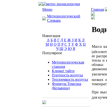
Меню
Главная
Метеорологический
Словарь
Водн
Навигация
А
Б
В
Г
Д
Е
Ж
З
И
К
Л
М
Н
О
П
Р
С
Т
У
Ф
Х
Ц
Масса ка
Ч
Ш
Э
Ю
Я
(абсолют
Популярное
ее распр
тепла и 
Метеорологическая
облака:
станция
движения
Климат тайги
увеличен
Плотность воздуха
Теплоемкость воздуха
низких о
Формула Томсона
температ
(Кельвина)
При высо
для куче