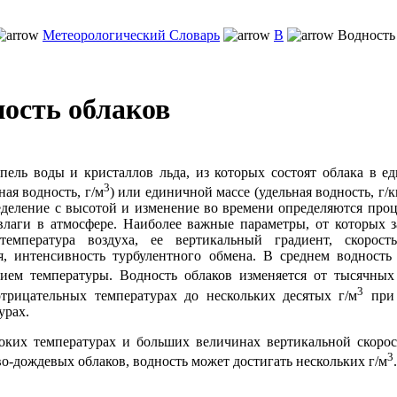
Метеорологический Словарь
В
Водность
ость облаков
пель воды и кристаллов льда, из которых состоят облака в е
3
ная водность, г/м
) или единичной массе (удельная водность, г/кг
еделение с высотой и изменение во времени определяются про
влаги в атмосфере. Наиболее важные параметры, от которых з
 температура воздуха, ее вертикальный градиент, скорост
, интенсивность турбулентного обмена. В среднем водность 
ием температуры. Водность облаков изменяется от тысячных
3
трицательных температурах до нескольких десятых г/м
при 
урах.
ких температурах и больших величинах вертикальной скорос
3
во-дождевых облаков, водность может достигать нескольких г/м
.