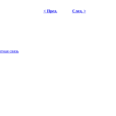
< Пред.
След. >
тная связь