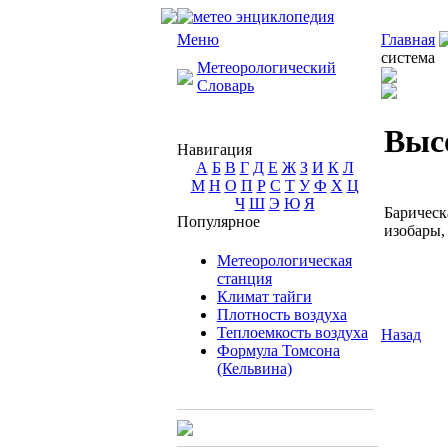
Меню
Главная
система
Метеорологический
Словарь
Выс
Навигация
А
Б
В
Г
Д
Е
Ж
З
И
К
Л
М
Н
О
П
Р
С
Т
У
Ф
Х
Ц
Ч
Ш
Э
Ю
Я
Баричес
Популярное
изобары,
Метеорологическая
станция
Климат тайги
Плотность воздуха
Теплоемкость воздуха
Назад
Формула Томсона
(Кельвина)