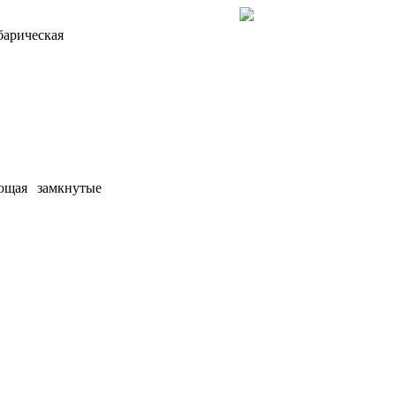
барическая
ющая замкнутые