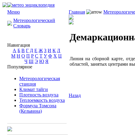
Меню
Главная
Метеорологиче
Метеорологический
Словарь
Демаркационн
Навигация
А
Б
В
Г
Д
Е
Ж
З
И
К
Л
М
Н
О
П
Р
С
Т
У
Ф
Х
Ц
Линия на сборной карте, отде
Ч
Ш
Э
Ю
Я
областей, занятых центрами вы
Популярное
Метеорологическая
станция
Климат тайги
Плотность воздуха
Назад
Теплоемкость воздуха
Формула Томсона
(Кельвина)