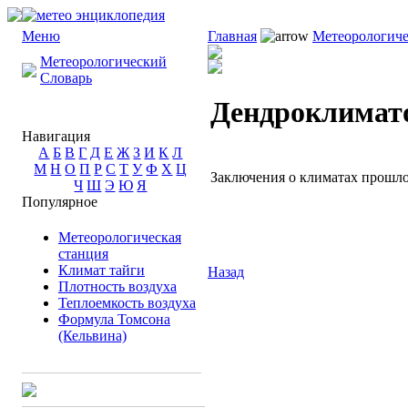
Меню
Главная
Метеорологиче
Метеорологический
Словарь
Дендроклимат
Навигация
А
Б
В
Г
Д
Е
Ж
З
И
К
Л
М
Н
О
П
Р
С
Т
У
Ф
Х
Ц
Заключения о климатах прошло
Ч
Ш
Э
Ю
Я
Популярное
Метеорологическая
станция
Климат тайги
Назад
Плотность воздуха
Теплоемкость воздуха
Формула Томсона
(Кельвина)