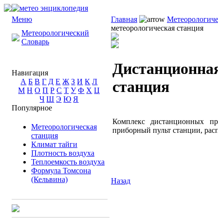
Меню
Главная
Метеорологиче
метеорологическая станция
Метеорологический
Словарь
Дистанционная
Навигация
А
Б
В
Г
Д
Е
Ж
З
И
К
Л
станция
М
Н
О
П
Р
С
Т
У
Ф
Х
Ц
Ч
Ш
Э
Ю
Я
Популярное
Комплекс дистанционных пр
Метеорологическая
приборный пульт станции, рас
станция
Климат тайги
Плотность воздуха
Теплоемкость воздуха
Формула Томсона
(Кельвина)
Назад