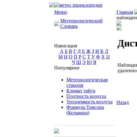
Меню
Главная
наблюден
Метеорологический
Словарь
Дис
Навигация
А
Б
В
Г
Д
Е
Ж
З
И
К
Л
М
Н
О
П
Р
С
Т
У
Ф
Х
Ц
Ч
Ш
Э
Ю
Я
Наблюден
Популярное
удаленно
Метеорологическая
станция
Климат тайги
Плотность воздуха
Теплоемкость воздуха
Назад
Формула Томсона
(Кельвина)