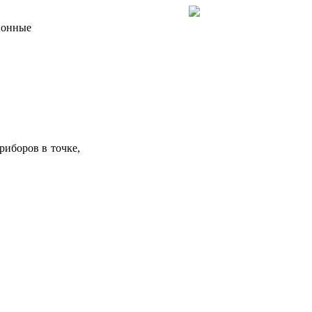
ионные
иборов в точке,