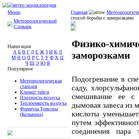
Меню
Главная
Метеорологиче
способ борьбы с заморозками
Метеорологический
Словарь
Физико-химиче
Навигация
А
Б
В
Г
Д
Е
Ж
З
И
К
Л
заморозками
М
Н
О
П
Р
С
Т
У
Ф
Х
Ц
Ч
Ш
Э
Ю
Я
Популярное
Подогревание в спе
Метеорологическая
саду, хлорсульфан
станция
Климат тайги
смешивание ее с 
Плотность воздуха
Теплоемкость воздуха
дымовая завеса из 
Формула Томсона
кислоты уменьшает
(Кельвина)
путем эффективного
соединения пара