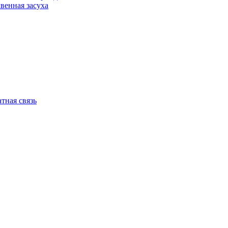
венная засуха
тная связь