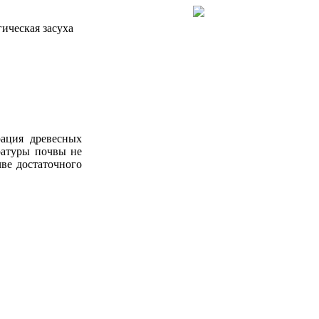
ическая засуха
рация древесных
ратуры почвы не
чве достаточного