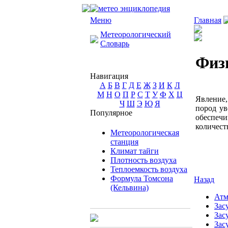
Меню
Главная
Метеорологический
Словарь
Физ
Навигация
А
Б
В
Г
Д
Е
Ж
З
И
К
Л
М
Н
О
П
Р
С
Т
У
Ф
Х
Ц
Явление
Ч
Ш
Э
Ю
Я
пород ув
Популярное
обеспечи
количест
Метеорологическая
станция
Климат тайги
Плотность воздуха
Теплоемкость воздуха
Формула Томсона
Назад
(Кельвина)
Атм
Зас
Зас
Зас