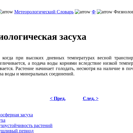
Метеорологический Словарь
Ф
Физиолог
иологическая засуха
, когда при высоких дневных температурах весной транспи
еличивается, а подача воды корнями вследствие низкой темпе
вается. Растение начинает голодать, несмотря на наличие в по
ва воды и минеральных соединений.
< Пред.
След. >
осферная засуха
уха
ухоустойчивость растений
ушливый период