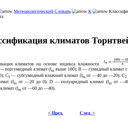
Метеорологический Словарь
К
Классифи
та
ссификация климатов Торнтве
икация климатов на основе индекса влажности
— пергумидный климат (I
выше 100); В — гумидный климат с 
m
0); C
— субгумидный влажный климат (I
от —40 до —20); С
I
m
2
имат (I
от —20 до 0); D — полуаридный климат (I
от —40
m
m
климат (I
от —60 до —40).
m
< Пред.
След. >