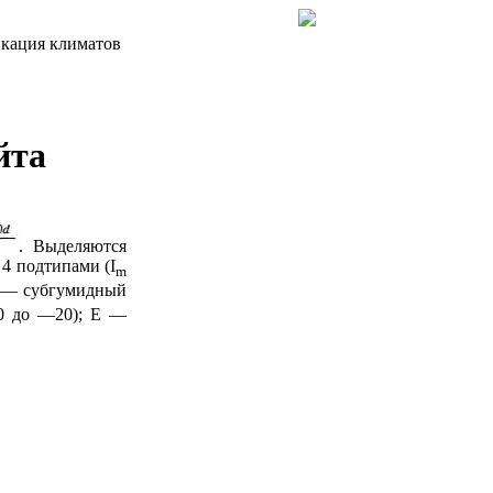
кация климатов
йта
. Выделяются
4 подтипами (I
m
— субгумидный
 до —20); Ε —