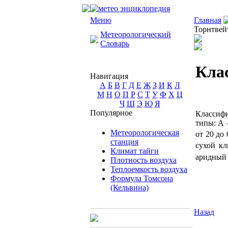
Меню
Главная
Торнтвей
Метеорологический
Словарь
Кла
Навигация
А
Б
В
Г
Д
Е
Ж
З
И
К
Л
М
Н
О
П
Р
С
Т
У
Ф
Х
Ц
Ч
Ш
Э
Ю
Я
Популярное
Классиф
типы: А 
Метеорологическая
от 20 до 
станция
сухой кл
Климат тайги
аридный 
Плотность воздуха
Теплоемкость воздуха
Формула Томсона
(Кельвина)
Назад