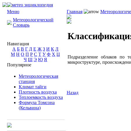
Меню
Главная
Метеорологиче
Метеорологический
Словарь
Классификаци
Навигация
А
Б
В
Г
Д
Е
Ж
З
И
К
Л
М
Н
О
П
Р
С
Т
У
Ф
Х
Ц
Подразделение облаков по 
Ч
Ш
Э
Ю
Я
микроструктуре, происхождению
Популярное
Метеорологическая
станция
Климат тайги
Плотность воздуха
Назад
Теплоемкость воздуха
Формула Томсона
(Кельвина)