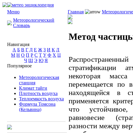
Меню
Главная
Метеорологиче
Метеорологический
Словарь
Метод частиц
Навигация
А
Б
В
Г
Д
Е
Ж
З
И
К
Л
М
Н
О
П
Р
С
Т
У
Ф
Х
Ц
Распространенный
Ч
Ш
Э
Ю
Я
Популярное
стратификации а
некоторая масса 
Метеорологическая
станция
перемещается по 
Климат тайги
находящейся в с
Плотность воздуха
Теплоемкость воздуха
применяется крите
Формула Томсона
что устойчивое,
(Кельвина)
равновесие (стр
разности между ве