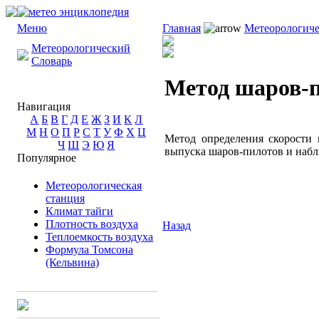
Меню
Главная
Метеорологиче
Метеорологический
Словарь
Метод шаров-
Навигация
А
Б
В
Г
Д
Е
Ж
З
И
К
Л
М
Н
О
П
Р
С
Т
У
Ф
Х
Ц
Метод определения скорости
Ч
Ш
Э
Ю
Я
выпуска шаров-пилотов и набл
Популярное
Метеорологическая
станция
Климат тайги
Плотность воздуха
Назад
Теплоемкость воздуха
Формула Томсона
(Кельвина)