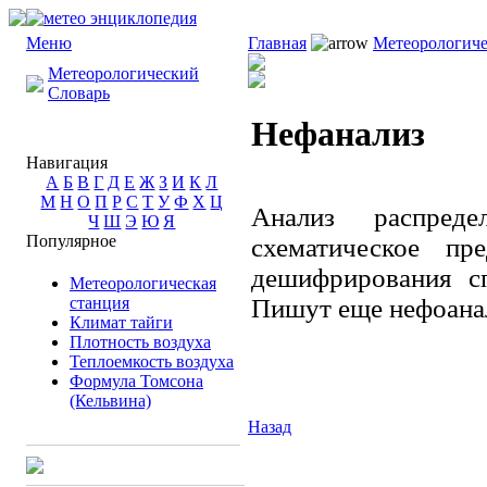
Меню
Главная
Метеорологиче
Метеорологический
Словарь
Нефанализ
Навигация
А
Б
В
Г
Д
Е
Ж
З
И
К
Л
М
Н
О
П
Р
С
Т
У
Ф
Х
Ц
Анализ распреде
Ч
Ш
Э
Ю
Я
Популярное
схематическое пр
дешифрирования с
Метеорологическая
станция
Пишут еще нефоана
Климат тайги
Плотность воздуха
Теплоемкость воздуха
Формула Томсона
(Кельвина)
Назад