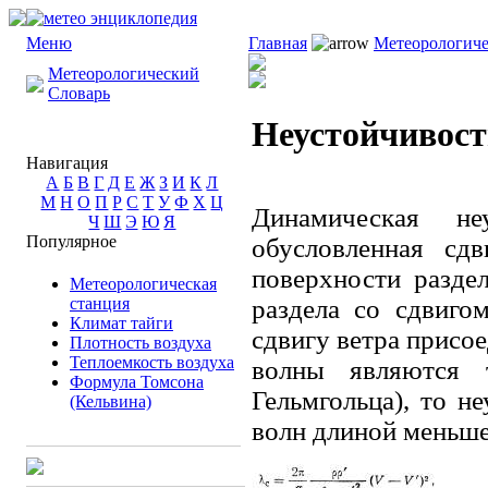
Меню
Главная
Метеорологиче
Метеорологический
Словарь
Неустойчивост
Навигация
А
Б
В
Г
Д
Е
Ж
З
И
К
Л
М
Н
О
П
Р
С
Т
У
Ф
Х
Ц
Динамическая не
Ч
Ш
Э
Ю
Я
Популярное
обусловленная сд
поверхности разде
Метеорологическая
станция
раздела со сдвиго
Климат тайги
сдвигу ветра присое
Плотность воздуха
Теплоемкость воздуха
волны являются 
Формула Томсона
Гельмгольца), то н
(Кельвина)
волн длиной меньше