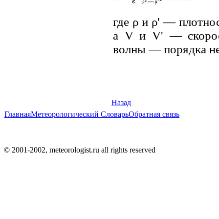
где ρ и ρ' — плотно
а V и V' — скорос
волны — порядка не
Назад
Главная
Метеорологический Словарь
Обратная связь
© 2001-2002, meteorologist.ru all rights reserved