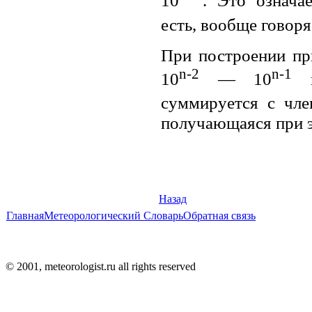
10
. Это означа
есть, вообще говоря
При построении пр
n-2
n-1
10
— 10
м
суммируется с чле
получающаяся при э
Назад
Главная
Метеорологический Словарь
Обратная связь
© 2001, meteorologist.ru all rights reserved