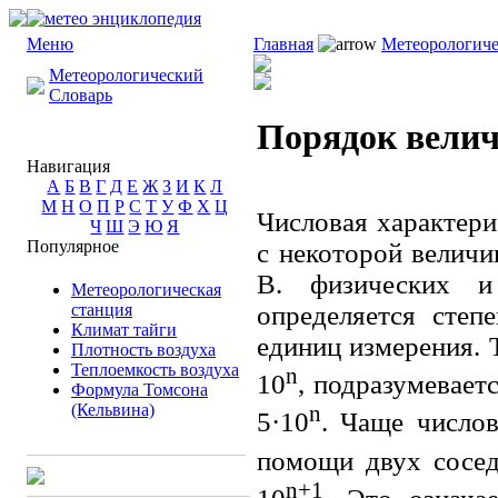
Меню
Главная
Метеорологиче
Метеорологический
Словарь
Порядок вели
Навигация
А
Б
В
Г
Д
Е
Ж
З
И
К
Л
М
Н
О
П
Р
С
Т
У
Ф
Х
Ц
Числовая характер
Ч
Ш
Э
Ю
Я
Популярное
с некоторой величи
В. физических и 
Метеорологическая
станция
определяется степ
Климат тайги
единиц измерения. Т
Плотность воздуха
Теплоемкость воздуха
n
10
, подразумевает
Формула Томсона
(Кельвина)
n
5·10
. Чаще число
помощи двух сосед
n+1