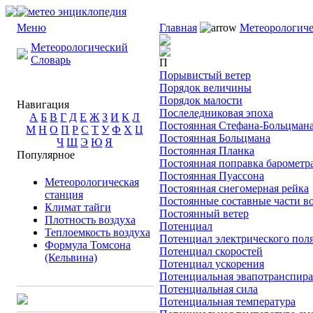
Меню
Главная
Метеорологиче
Метеорологический
Словарь
П
Порывистый ветер
Порядок величины
Порядок малости
Навигация
Послеледниковая эпоха
А
Б
В
Г
Д
Е
Ж
З
И
К
Л
Постоянная Стефана-Больцман
М
Н
О
П
Р
С
Т
У
Ф
Х
Ц
Постоянная Больцмана
Ч
Ш
Э
Ю
Я
Постоянная Планка
Популярное
Постоянная поправка барометр
Постоянная Пуассона
Метеорологическая
Постоянная снегомерная рейка
станция
Постоянные составные части в
Климат тайги
Постоянный ветер
Плотность воздуха
Потенциал
Теплоемкость воздуха
Потенциал электрического пол
Формула Томсона
Потенциал скоростей
(Кельвина)
Потенциал ускорения
Потенциальная эвапотранспир
Потенциальная сила
Потенциальная температура