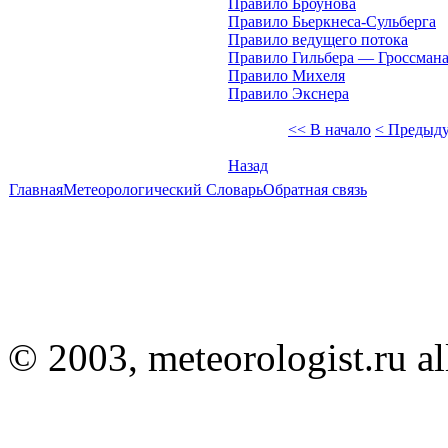
Правило Броунова
Правило Бьеркнеса-Сульберга
Правило ведущего потока
Правило Гильбера — Гроссман
Правило Михеля
Правило Экснера
<< В начало
< Предыд
Назад
Главная
Метеорологический Словарь
Обратная связь
© 2003, meteorologist.ru all