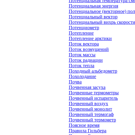
Потенциальная температура см
Потенциальная энергия
Потенциальное (векторное) пол
Потенциальный вектор
Потенциальный вихрь скорост
Потенциометр
Потепление
Потепление арктики
Поток вектора
Поток возмущений
Поток массы
Поток радиации
Поток тепла
Походный альбедометр
Похолодание
Почва
Почвенная засуха
Почвенные термометры
Почвенный испаритель
Почвенный воздух
Почвенный монолит
Почвенный термогаф
Почвенный термометр
Поясное время
Правила Гильбера